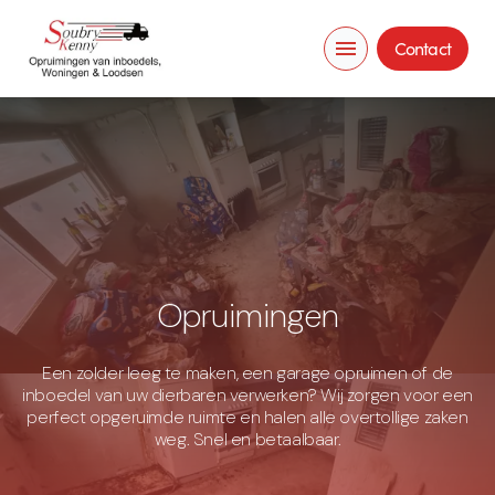
menu
Contact
Opruimingen
Een zolder leeg te maken, een garage opruimen of de
inboedel van uw dierbaren verwerken? Wij zorgen voor een
perfect opgeruimde ruimte en halen alle overtollige zaken
weg. Snel en betaalbaar.